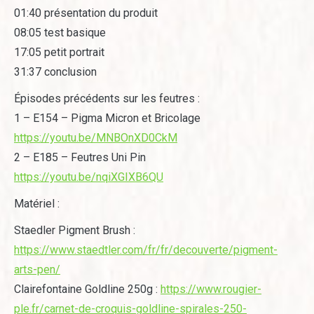
01:40 présentation du produit
08:05 test basique
17:05 petit portrait
31:37 conclusion
Épisodes précédents sur les feutres :
1 – E154 – Pigma Micron et Bricolage
https://youtu.be/MNBOnXD0CkM
2 – E185 – Feutres Uni Pin
https://youtu.be/nqiXGIXB6QU
Matériel :
Staedler Pigment Brush :
https://www.staedtler.com/fr/fr/decouverte/pigment-
arts-pen/
Clairefontaine Goldline 250g :
https://www.rougier-
ple.fr/carnet-de-croquis-goldline-spirales-250-