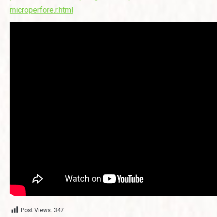
microperfore.r.html
Post Views:
347