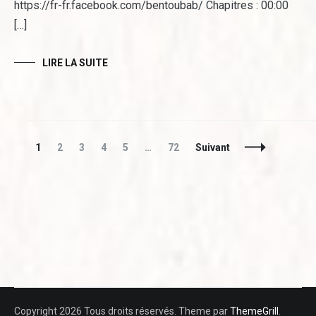
https://fr-fr.facebook.com/bentoubab/ Chapitres : 00:00
[…]
LIRE LA SUITE
Navigation
Page
Page
Page
Page
Page
Page
1
2
3
4
5
…
72
Suivant
des
articles
Copyright 2026 Tous droits réservés. Theme par
ThemeGrill
.