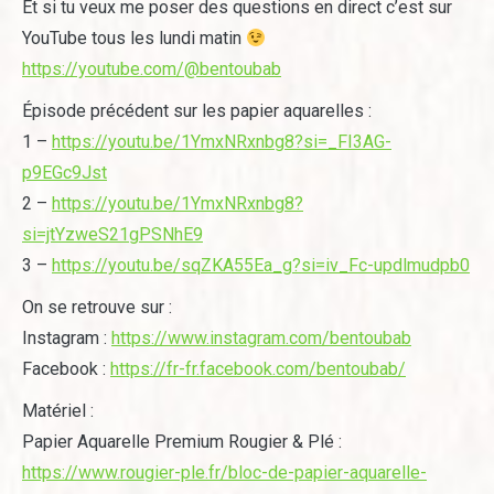
Et si tu veux me poser des questions en direct c’est sur
YouTube tous les lundi matin
https://youtube.com/@bentoubab
Épisode précédent sur les papier aquarelles :
1 –
https://youtu.be/1YmxNRxnbg8?si=_FI3AG-
p9EGc9Jst
2 –
https://youtu.be/1YmxNRxnbg8?
si=jtYzweS21gPSNhE9
3 –
https://youtu.be/sqZKA55Ea_g?si=iv_Fc-updlmudpb0
On se retrouve sur :
Instagram :
https://www.instagram.com/bentoubab
Facebook :
https://fr-fr.facebook.com/bentoubab/
Matériel :
Papier Aquarelle Premium Rougier & Plé :
https://www.rougier-ple.fr/bloc-de-papier-aquarelle-