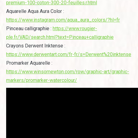
premium-100-coton-300-20-feuilles.r.html
Aquarelle Aqua Aura Color :
https://www.instagram.com/aqua_aura_colors/?hl=fr
Pinceau calligraphie :
https://www.rougier-
ple.fr/VAD/search.html?text=Pinceau+calligraphie
Crayons Derwent Inktense :
https://www.derwentart.com/fr-fr/s=Derwent%20inktense
Promarker Aquarelle :
https://www.winsornewton.com/row/graphic-art/graphic-
markers/promarker-watercolour/