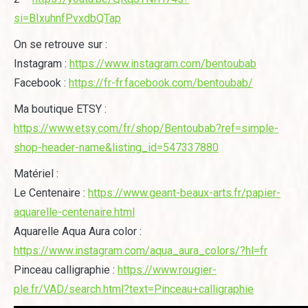
si=BIxuhnfPvxdbQTap
On se retrouve sur :
Instagram :
https://www.instagram.com/bentoubab
Facebook :
https://fr-fr.facebook.com/bentoubab/
Ma boutique ETSY :
https://www.etsy.com/fr/shop/Bentoubab?ref=simple-
shop-header-name&listing_id=547337880
Matériel :
Le Centenaire :
https://www.geant-beaux-arts.fr/papier-
aquarelle-centenaire.html
Aquarelle Aqua Aura color :
https://www.instagram.com/aqua_aura_colors/?hl=fr
Pinceau calligraphie :
https://www.rougier-
ple.fr/VAD/search.html?text=Pinceau+calligraphie