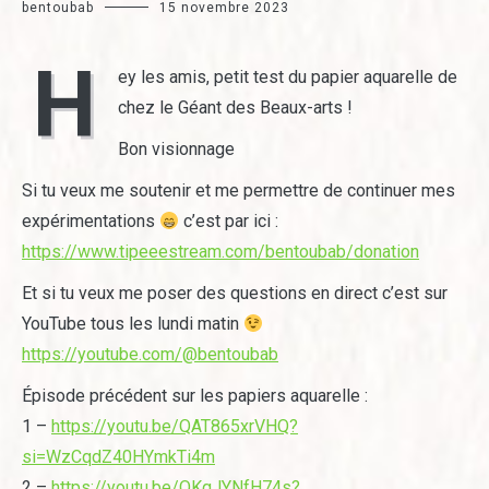
bentoubab
15 novembre 2023
H
ey les amis, petit test du papier aquarelle de
chez le Géant des Beaux-arts !
Bon visionnage
Si tu veux me soutenir et me permettre de continuer mes
expérimentations
c’est par ici :
https://www.tipeeestream.com/bentoubab/donation
Et si tu veux me poser des questions en direct c’est sur
YouTube tous les lundi matin
https://youtube.com/@bentoubab
Épisode précédent sur les papiers aquarelle :
1 –
https://youtu.be/QAT865xrVHQ?
si=WzCqdZ40HYmkTi4m
2 –
https://youtu.be/QKqJYNfH74s?