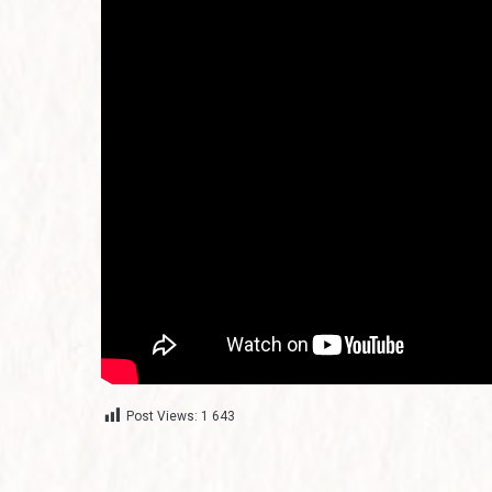
Post Views:
1 643