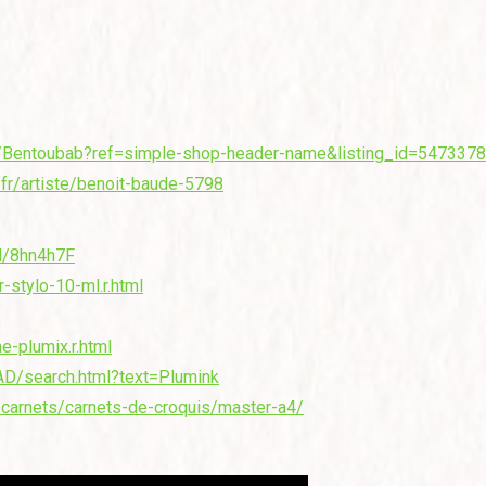
p/Bentoubab?ref=simple-shop-header-name&listing_id=547337
/fr/artiste/benoit-baude-5798
d/8hn4h7F
-stylo-10-ml.r.html
e-plumix.r.html
VAD/search.html?text=Plumink
/carnets/carnets-de-croquis/master-a4/