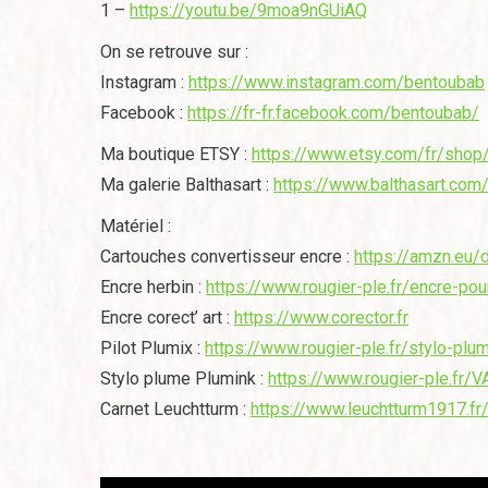
1 –
https://youtu.be/9moa9nGUiAQ
On se retrouve sur :
Instagram :
https://www.instagram.com/bentoubab
Facebook :
https://fr-fr.facebook.com/bentoubab/
Ma boutique ETSY :
https://www.etsy.com/fr/sho
Ma galerie Balthasart :
https://www.balthasart.com
Matériel :
Cartouches convertisseur encre :
https://amzn.eu/
Encre herbin :
https://www.rougier-ple.fr/encre-pour
Encre corect’ art :
https://www.corector.fr
Pilot Plumix :
https://www.rougier-ple.fr/stylo-plum
Stylo plume Plumink :
https://www.rougier-ple.fr/
Carnet Leuchtturm :
https://www.leuchtturm1917.fr