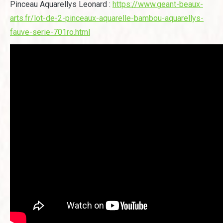
Pinceau Aquarellys Leonard :
https://www.geant-beaux-
arts.fr/lot-de-2-pinceaux-aquarelle-bambou-aquarellys-
fauve-serie-701ro.html