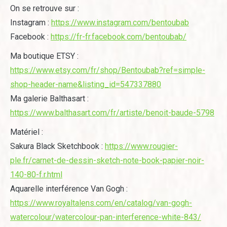
On se retrouve sur :
Instagram :
https://www.instagram.com/bentoubab
Facebook :
https://fr-fr.facebook.com/bentoubab/
Ma boutique ETSY :
https://www.etsy.com/fr/shop/Bentoubab?ref=simple-
shop-header-name&listing_id=547337880
Ma galerie Balthasart :
https://www.balthasart.com/fr/artiste/benoit-baude-5798
Matériel :
Sakura Black Sketchbook :
https://www.rougier-
ple.fr/carnet-de-dessin-sketch-note-book-papier-noir-
140-80-f.r.html
Aquarelle interférence Van Gogh :
https://www.royaltalens.com/en/catalog/van-gogh-
watercolour/watercolour-pan-interference-white-843/