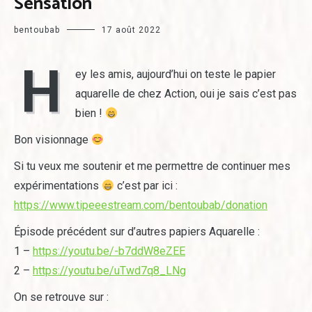
Sensation
bentoubab
17 août 2022
H
ey les amis, aujourd’hui on teste le papier
aquarelle de chez Action, oui je sais c’est pas
bien !
Bon visionnage
Si tu veux me soutenir et me permettre de continuer mes
expérimentations
c’est par ici :
https://www.tipeeestream.com/bentoubab/donation
Épisode précédent sur d’autres papiers Aquarelle :
1 –
https://youtu.be/-b7ddW8eZEE
2 –
https://youtu.be/uTwd7q8_LNg
On se retrouve sur :