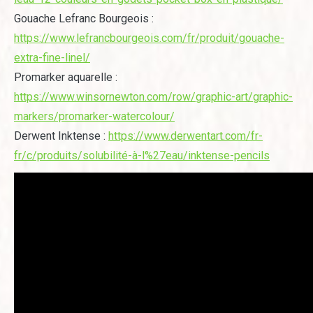
Gouache Lefranc Bourgeois :
https://www.lefrancbourgeois.com/fr/produit/gouache-
extra-fine-linel/
Promarker aquarelle :
https://www.winsornewton.com/row/graphic-art/graphic-
markers/promarker-watercolour/
Derwent Inktense :
https://www.derwentart.com/fr-
fr/c/produits/solubilité-à-l%27eau/inktense-pencils