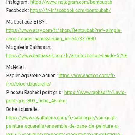
Instagram :
https://www.instagram.com/bentoubab
Facebook :
https://fr-fr.facebook.com/bentoubab/
Ma boutique ETSY :
https://www.etsy.com/fr/shop/Bentoubab?ref=simple-
shop-header-name&listing_id=547337880
Ma galerie Balthasart :
https://www.balthasart.com/fr/artiste/benoit-baude-5798
Matériel :
Papier Aquarelle Action :
https://www.action.com/fr-
fr/p/bloc-daquarelle/
Pinceau Raphaël petit gris :
https://www.raphael.fr/Lavis-
petit-gris-803_fiche_46.html
Boite aquarelle :
https://www.royaltalens.com/fr/catalogue/van-gogh-
peinture-aquarelle/ensemble-de-base-de-peinture-a-
leau-12-couleurs-en-godets-pocket-box-en-plastique/