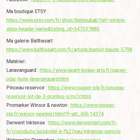
Ma boutique ETSY :
https://www.etsy.com/fr/shop/Bentoubab?ref=simple-
shop-header-name&listing_id=547337880
Ma galerie Balthasart :
https://www.balthasart.com/fr/artiste/benoit-baude-5798
Matériel :
Lanavanguard :
https://www.geant-beaux-arts.fr/papier-
pour-huile-lanavanguard.html
Pinceau reservoir :
https://www.rougier-ple.fr/pinceau-
reservoir-lot-de-3-pointes-s/m/l.r.html
Promarker Winsor & newton :
https://www.rougier-
ple.fr/winsor-newton.r.html?f=att_456:14374
Derwent Inktense :
https://www.derwentart.com/fr-
fr/c/produits/solubilité-à-l%27eau/inktense-pencils