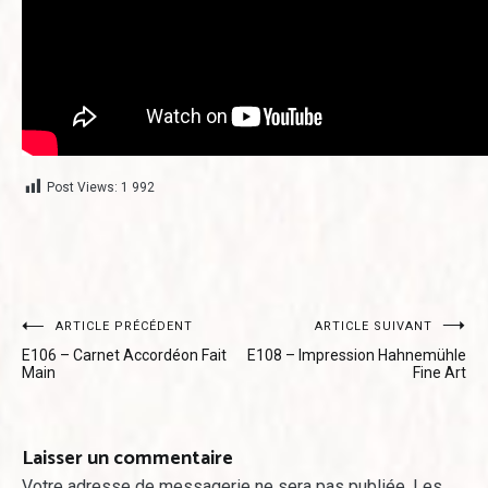
Post Views:
1 992
Navigation
ARTICLE PRÉCÉDENT
ARTICLE SUIVANT
E106 – Carnet Accordéon Fait
E108 – Impression Hahnemühle
de
Main
Fine Art
l’article
Laisser un commentaire
Votre adresse de messagerie ne sera pas publiée.
Les