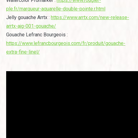
Watercolor Promarker :
https://www.rougier-
ple.fr/marqueur-aquarelle-double-pointe.r.html
Jelly gouache Arrtx :
https://www.arrtx.com/new-release-
arrtx-ajg-001-gouache/
Gouache Lefranc Bourgeois :
https://www.lefrancbourgeois.com/fr/produit/gouache-
extra-fine-linel/