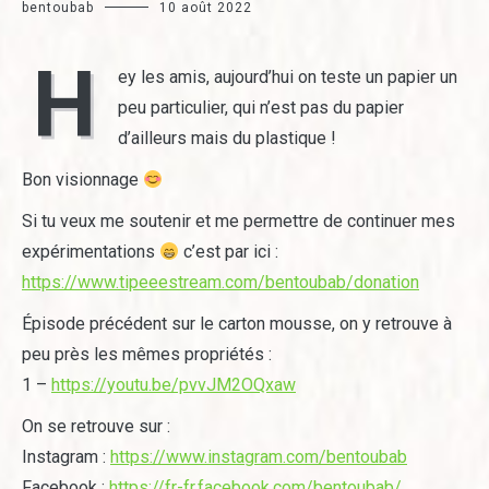
bentoubab
10 août 2022
H
ey les amis, aujourd’hui on teste un papier un
peu particulier, qui n’est pas du papier
d’ailleurs mais du plastique !
Bon visionnage
Si tu veux me soutenir et me permettre de continuer mes
expérimentations
c’est par ici :
https://www.tipeeestream.com/bentoubab/donation
Épisode précédent sur le carton mousse, on y retrouve à
peu près les mêmes propriétés :
1 –
https://youtu.be/pvvJM2OQxaw
On se retrouve sur :
Instagram :
https://www.instagram.com/bentoubab
Facebook :
https://fr-fr.facebook.com/bentoubab/