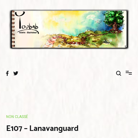
Aller
au
contenu
NON CLASSÉ
E107 – Lanavanguard