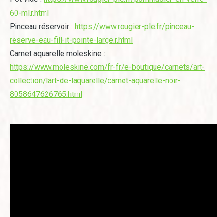
60-ml.r.html
Pinceau réservoir :
https://www.rougier-ple.fr/pinceau-
reserve-eau-fill-it-pointe-large.r.html
Carnet aquarelle moleskine :
https://www.moleskine.com/fr-fr/e-boutique/carnets/art-
collection/lart-de-laquarelle/carnet-aquarelle-noir-
8058647626765.html