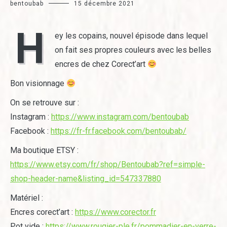
bentoubab
15 décembre 2021
H
ey les copains, nouvel épisode dans lequel
on fait ses propres couleurs avec les belles
encres de chez Corect’art
Bon visionnage
On se retrouve sur :
Instagram :
https://www.instagram.com/bentoubab
Facebook :
https://fr-fr.facebook.com/bentoubab/
Ma boutique ETSY :
https://www.etsy.com/fr/shop/Bentoubab?ref=simple-
shop-header-name&listing_id=547337880
Matériel :
Encres corect’art :
https://www.corector.fr
Pot vide :
https://www.rougier-ple.fr/pommadier-en-verre-