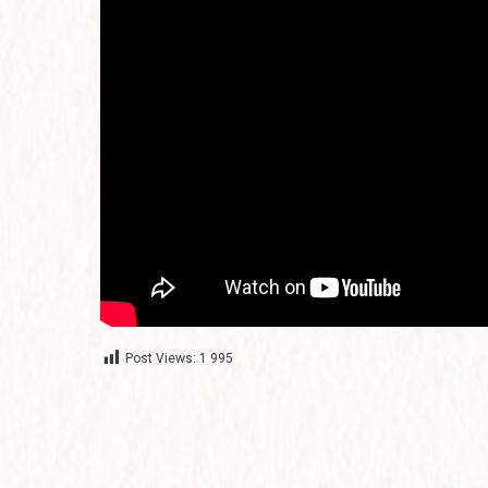
Post Views:
1 995