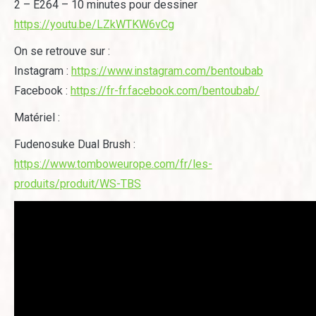
2 – E264 – 10 minutes pour dessiner
https://youtu.be/LZkWTKW6vCg
On se retrouve sur :
Instagram :
https://www.instagram.com/bentoubab
Facebook :
https://fr-fr.facebook.com/bentoubab/
Matériel :
Fudenosuke Dual Brush :
https://www.tomboweurope.com/fr/les-
produits/produit/WS-TBS