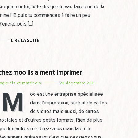
croquis sur toi, tu te dis que tu vas faire que de la
mine HB puis tu commences à faire un peu
d‘encre…puis […]
LIRE LA SUITE
chez moo ils aiment imprimer!
logiciels et matériels
28 décembre 2011
M
oo est une entreprise spécialisée
dans l’impression, surtout de cartes
de visites mais aussi, de cartes
postales et d’autres petits formats. Rien de plus
que les autres me direz-vous mais là où ils
deviennent intéressant c’est que ces gens vous