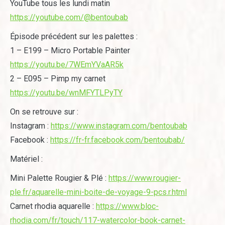
YouTube tous les lundi matin
https://youtube.com/@bentoubab
Épisode précédent sur les palettes :
1 – E199 – Micro Portable Painter
https://youtu.be/7WEmYVaAR5k
2 – E095 – Pimp my carnet
https://youtu.be/wnMFYTLPyTY
On se retrouve sur :
Instagram :
https://www.instagram.com/bentoubab
Facebook :
https://fr-fr.facebook.com/bentoubab/
Matériel :
Mini Palette Rougier & Plé :
https://www.rougier-
ple.fr/aquarelle-mini-boite-de-voyage-9-pcs.r.html
Carnet rhodia aquarelle :
https://www.bloc-
rhodia.com/fr/touch/117-watercolor-book-carnet-