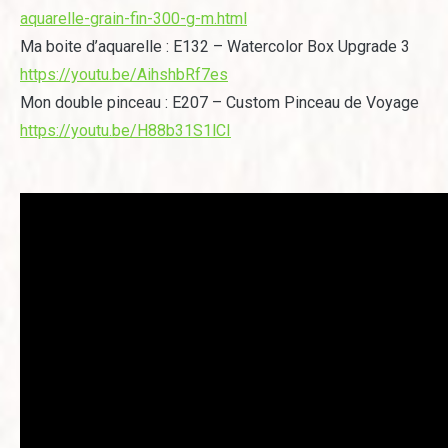
aquarelle-grain-fin-300-g-m.html
Ma boite d’aquarelle : E132 – Watercolor Box Upgrade 3
https://youtu.be/AihshbRf7es
Mon double pinceau : E207 – Custom Pinceau de Voyage
https://youtu.be/H88b31S1lCI