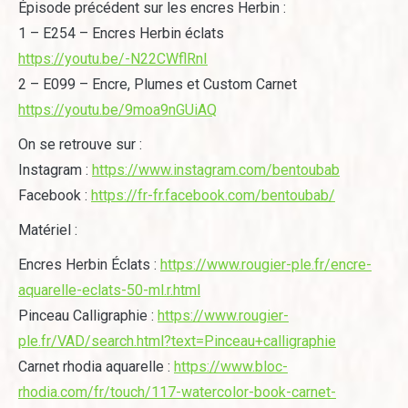
Épisode précédent sur les encres Herbin :
1 – E254 – Encres Herbin éclats
https://youtu.be/-N22CWflRnI
2 – E099 – Encre, Plumes et Custom Carnet
https://youtu.be/9moa9nGUiAQ
On se retrouve sur :
Instagram :
https://www.instagram.com/bentoubab
Facebook :
https://fr-fr.facebook.com/bentoubab/
Matériel :
Encres Herbin Éclats :
https://www.rougier-ple.fr/encre-
aquarelle-eclats-50-ml.r.html
Pinceau Calligraphie :
https://www.rougier-
ple.fr/VAD/search.html?text=Pinceau+calligraphie
Carnet rhodia aquarelle :
https://www.bloc-
rhodia.com/fr/touch/117-watercolor-book-carnet-