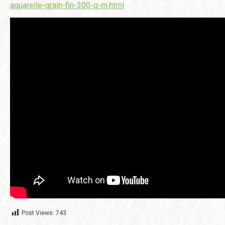
aquarelle-grain-fin-300-g-m.html
Post Views:
743