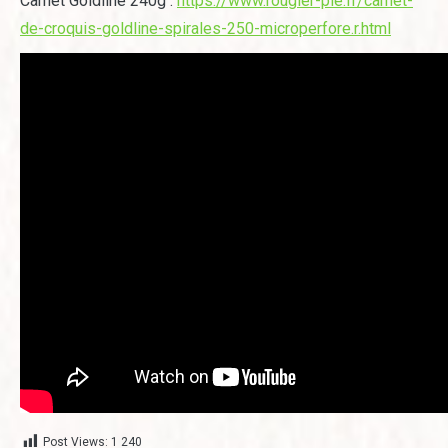
Carnet Goldline 240g :
https://www.rougier-ple.fr/carnet-
de-croquis-goldline-spirales-250-microperfore.r.html
Post Views:
1 240