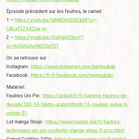
Épisode précédent sur les feutres, le carnet :
1 –
https://youtu.be/MNBOnXD0CkM?si=-
CALxfSZX4Zga-cn
2 –
https://youtu.be/iVaRgpODuvY?
si=4xSpGshxNKCGgY2T
On se retrouve sur :
Instagram :
https://www.instagram.com/bentoubab
Facebook :
https://fr-fr.facebook.com/bentoubab/
Matériel :
Feutres Uni Pin :
https://uniball.fr/fr/Gamme-feutres-de-
dessin/100-59-feutre-unipin.html#/15-couleur-sepia/4-
pointe-01
Lot manga Shojo :
https://www.rougier-ple.fr/feutres-
techniques-uni-pin-pochette-manga-shojo-5-pcs.r.html