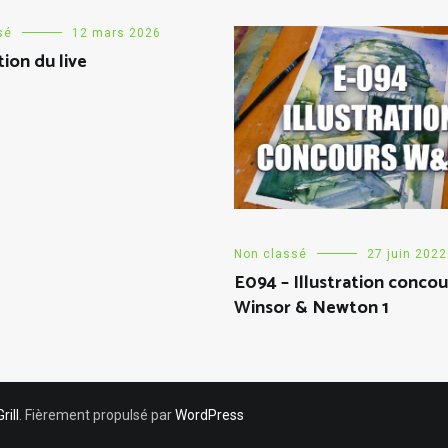
sé
12 mars 2026
tion du live
Non classé
27 juin 2022
E094 – Illustration concou
Winsor & Newton 1
ill
. Fièrement propulsé par
WordPress