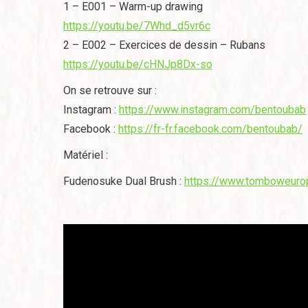
1 – E001 – Warm-up drawing
https://youtu.be/7Whd_d5vr6c
2 – E002 – Exercices de dessin – Rubans
https://youtu.be/cHNJp8Dx-so
On se retrouve sur :
Instagram :
https://www.instagram.com/bentoubab
Facebook :
https://fr-fr.facebook.com/bentoubab/
Matériel :
Fudenosuke Dual Brush :
https://www.tomboweurop