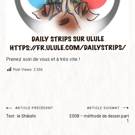
Prenez soin de vous et à très vite !
Post Views:
2 556
Navigation
ARTICLE PRÉCÉDENT
ARTICLE SUIVANT
Test : le Shikishi
E008 – méthode de dessin part
de
1
l’article